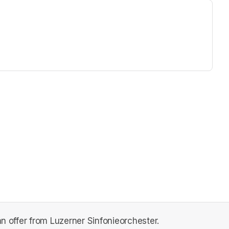
ew tab)
an offer from Luzerner Sinfonieorchester.