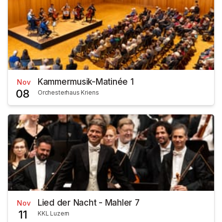
Kammermusik-Matinée 1
Nov
08
Orchesterhaus Kriens
Lied der Nacht - Mahler 7
Nov
11
KKL Luzern