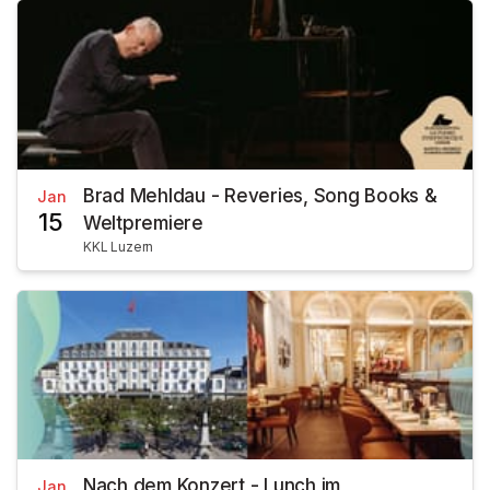
Brad Mehldau - Reveries, Song Books &
Jan
15
Weltpremiere
KKL Luzern
Nach dem Konzert - Lunch im
Jan