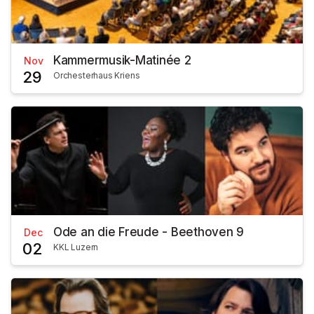
Kammermusik-Matinée 2
Nov
29
Orchesterhaus Kriens
Ode an die Freude - Beethoven 9
Dec
02
KKL Luzern