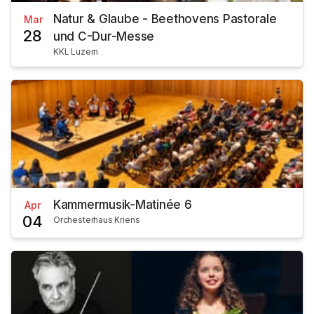
Natur & Glaube - Beethovens Pastorale
Mar
28
und C-Dur-Messe
KKL Luzern
Kammermusik-Matinée 6
Apr
04
Orchesterhaus Kriens