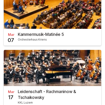
Kammermusik-Matinée 5
Mar
07
Orchesterhaus Kriens
Leidenschaft - Rachmaninow &
Mar
17
Tschaikowsky
KKL Luzern