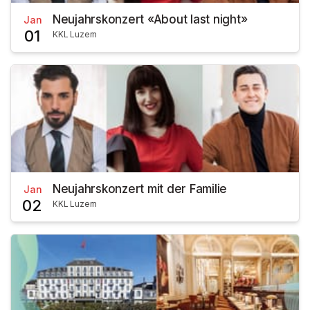
Neujahrskonzert «About last night»
Jan
01
KKL Luzern
Neujahrskonzert mit der Familie
Jan
02
KKL Luzern