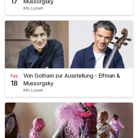
17
Mussorgsky
KKL Luzern
Von Gotham zur Ausstellung - Elfman &
Feb
18
Mussorgsky
KKL Luzern