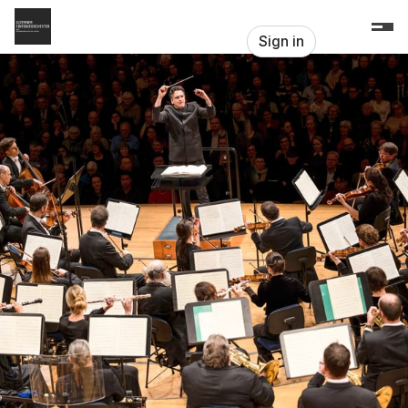
Skip header
Luzerner Sinfonieorchester
Sign in