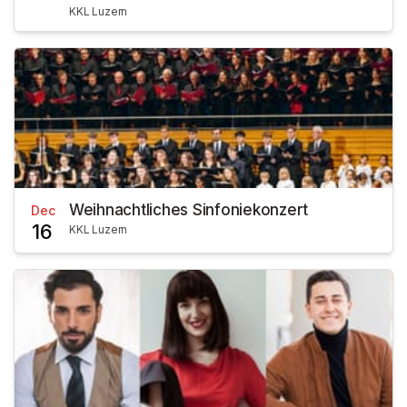
KKL Luzern
Weihnachtliches Sinfoniekonzert
Dec
16
KKL Luzern